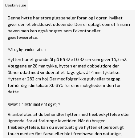
Beskrivelse
Denne hytte har store glaspaneler foran og i døren, hvilket
giver den et eksklusivt udseende. Den er oplagt som et frirum i
haven men kan også bruges som fx kontor eller
gæsteværelse.
Mål og hytteinformationer
Hytten har et grundmål på B432 x D332 cm som giver 14,3 m2.
Væggene er 28 mm tykke, hytten er med dobbeltdøre der
åbner udad med vinduer af et-lags glas áf 4 mm tykkelse.
Hytten er 262 cm høj. Der medfølger ikke gulv eller tagpap,
forhør dig i din lokale XL-BYG for dine muligheder inden for
dette.
Beskyt din hytte mod vind og vejr!
Vi anbefaler, at du behandler hytten med træbeskyttelse eller
lignende, for at forlænge levetiden. Når du bruger
træbeskyttelse, kan du eventuelt give hytten et personligt
touch med en flot farve eller blot fremhæve den naturlige,