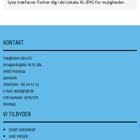
lyse træfarve. Forhør dig i din lokale XL-BYG for muligheder.
KONTAKT
Trægården Kås A/S
Brogaardsgade 14-19, Kås
9490 Pandrup
Danmark
Telefonnr.
:
98 24 52 22
E-mail
:
web@tgk.dk
CVR-nummer
:
82167315
Sitemap
VI TILBYDER
STORT SORTIMENT
LAVE PRISER