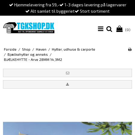
Hjemmelevering fra 59,-
1-3 dages levering på lagervarer
Alt samlet til byggeriet
Stort sortiment
(0)
Forside
/
Shop
/
Haven
/
Hytter, udhuse & carporte
/
Bjælkehytter og anneks
/
BJÆLKEHYTTE - Arve 28MM 14,3M2