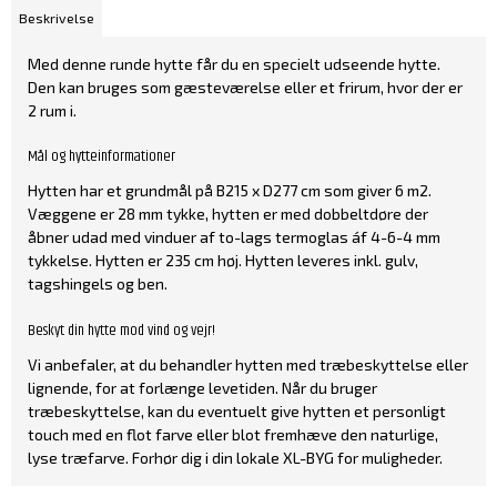
Beskrivelse
Med denne runde hytte får du en specielt udseende hytte.
Den kan bruges som gæsteværelse eller et frirum, hvor der er
2 rum i.
Mål og hytteinformationer
Hytten har et grundmål på B215 x D277 cm som giver 6 m2.
Væggene er 28 mm tykke, hytten er med dobbeltdøre der
åbner udad med vinduer af to-lags termoglas áf 4-6-4 mm
tykkelse. Hytten er 235 cm høj. Hytten leveres inkl. gulv,
tagshingels og ben.
Beskyt din hytte mod vind og vejr!
Vi anbefaler, at du behandler hytten med træbeskyttelse eller
lignende, for at forlænge levetiden. Når du bruger
træbeskyttelse, kan du eventuelt give hytten et personligt
touch med en flot farve eller blot fremhæve den naturlige,
lyse træfarve. Forhør dig i din lokale XL-BYG for muligheder.