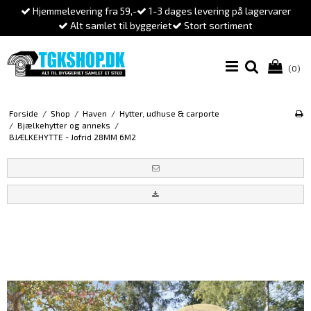
Hjemmelevering fra 59,-
1-3 dages levering på lagervarer
Alt samlet til byggeriet
Stort sortiment
(0)
Forside
/
Shop
/
Haven
/
Hytter, udhuse & carporte
/
Bjælkehytter og anneks
/
BJÆLKEHYTTE - Jofrid 28MM 6M2