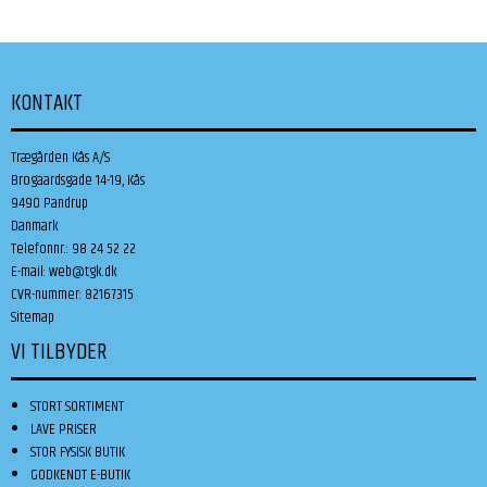
KONTAKT
Trægården Kås A/S
Brogaardsgade 14-19, Kås
9490 Pandrup
Danmark
Telefonnr.
:
98 24 52 22
E-mail
:
web@tgk.dk
CVR-nummer
:
82167315
Sitemap
VI TILBYDER
STORT SORTIMENT
LAVE PRISER
STOR FYSISK BUTIK
GODKENDT E-BUTIK