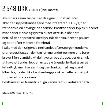
2.548 DKK
4.750 DKK
(inkl. moms)
Allux har i samarbejde med designer Christian Bjørn
skabt en ny postkasseserie med integreret LED-lys, der
tænder via en bevægelsessensor. Postkasser er typisk placeret,
hvor der er mørke og lys fra huset ofte ikke når helt
hen, så det er praktisk med lys, når der skal hentes pakker
og post efter mørkets frembrud.
I takt med den stigende nethandel efterspørger kunderne
større postkasser, der kan rumme andet og mere end bare
breve. Men samtidig vil de have en postkasse, der er smuk
at have stående. Toppen er let skrånende, hvilket giver et
let udtryk, men har samtidig den funktion, at regnvand
løber fra, og der ikke kan henlægges skrald eller andet på
toppen af postkassen.
Postkassen er fremstillet i galvaniseret pulverlakeret stål
Model/Varenr.:
1892655