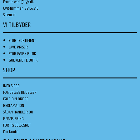
E-mail
:
web@tgk.dk
CVR-nummer
:
82167315
Sitemap
VI TILBYDER
STORT SORTIMENT
LAVE PRISER
STOR FYSISK BUTIK
GODKENDT E-BUTIK
SHOP
INFO SIDER
HANDELSBETINGELSER
FØLG DIN ORDRE
REKLAMATION
SÅDAN HANDLER DU
FINANSIERING
FORTRYDELSESRET
Din konto