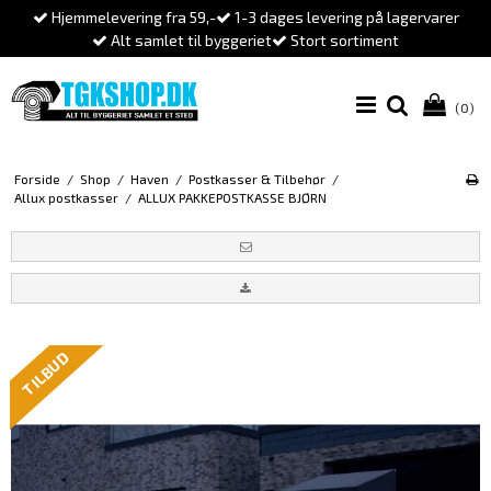
Hjemmelevering fra 59,-
1-3 dages levering på lagervarer
Alt samlet til byggeriet
Stort sortiment
(0)
Forside
/
Shop
/
Haven
/
Postkasser & Tilbehør
/
Allux postkasser
/
ALLUX PAKKEPOSTKASSE BJØRN
TILBUD