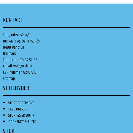
KONTAKT
Trægården Kås A/S
Brogaardsgade 14-19, Kås
9490 Pandrup
Danmark
Telefonnr.
:
98 24 52 22
E-mail
:
web@tgk.dk
CVR-nummer
:
82167315
Sitemap
VI TILBYDER
STORT SORTIMENT
LAVE PRISER
STOR FYSISK BUTIK
GODKENDT E-BUTIK
SHOP