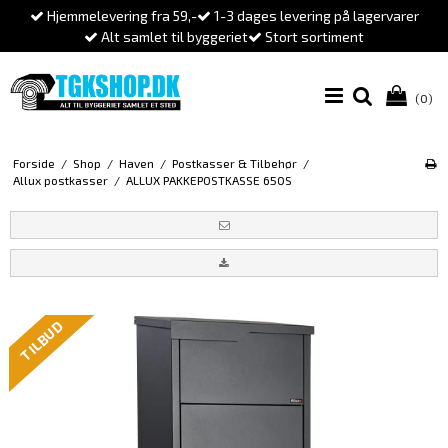
Hjemmelevering fra 59,-
1-3 dages levering på lagervarer
Alt samlet til byggeriet
Stort sortiment
(0)
Forside
/
Shop
/
Haven
/
Postkasser & Tilbehør
/
Allux postkasser
/
ALLUX PAKKEPOSTKASSE 650S
TILBUD