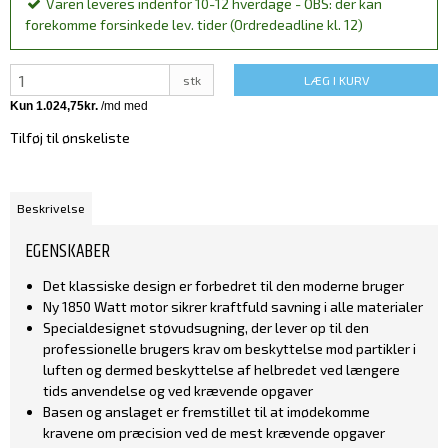
Varen leveres indenfor 10-12 hverdage - OBS: der kan
forekomme forsinkede lev. tider (Ordredeadline kl. 12)
stk
LÆG I KURV
Tilføj til ønskeliste
Beskrivelse
EGENSKABER
Det klassiske design er forbedret til den moderne bruger
Ny 1850 Watt motor sikrer kraftfuld savning i alle materialer
Specialdesignet støvudsugning, der lever op til den
professionelle brugers krav om beskyttelse mod partikler i
luften og dermed beskyttelse af helbredet ved længere
tids anvendelse og ved krævende opgaver
Basen og anslaget er fremstillet til at imødekomme
kravene om præcision ved de mest krævende opgaver