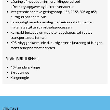
Låsning af hovedet minimerer klingevred ved
afretningsopgaver og letter transporten
Integrerede positive geringsstop i 15°, 22,5°, 30°´og 45°;
hurtigudløser op til 50°
Bevægeligt venstre anslag med måleskala forbedrer
materialestøtten og arbejdsprocessen
Kompakt bøjledesign med stor savekapacitet i et let
transportabelt format
XPS-skyggeskærelinie til hurtig præcis justering af klingen,
mens arbejdsemnet belyses
STANDARDTILBEHØR
40-tænders klinge
Skruetvinge
Klingenøgle
KONTAKT