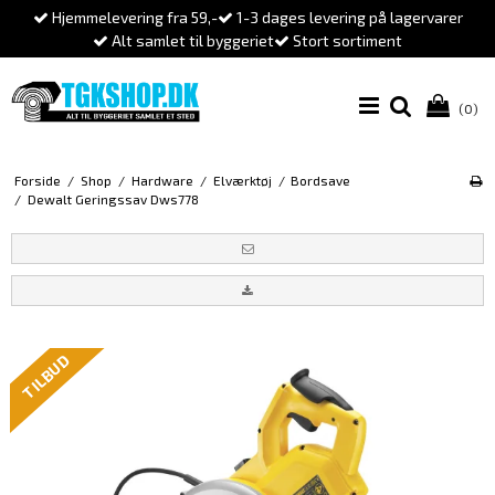
Hjemmelevering fra 59,-
1-3 dages levering på lagervarer
Alt samlet til byggeriet
Stort sortiment
(0)
Forside
/
Shop
/
Hardware
/
Elværktøj
/
Bordsave
/
Dewalt Geringssav Dws778
TILBUD