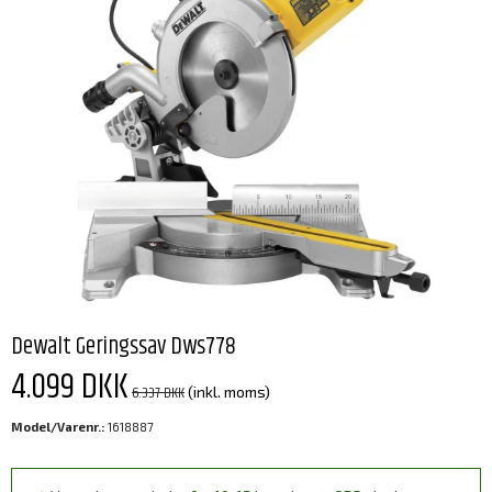
Dewalt Geringssav Dws778
4.099 DKK
6.337 DKK
(inkl. moms)
Model/Varenr.:
1618887