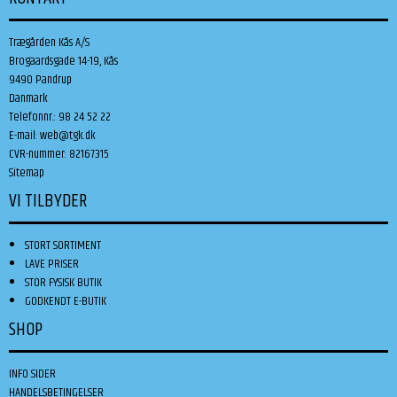
Trægården Kås A/S
Brogaardsgade 14-19, Kås
9490 Pandrup
Danmark
Telefonnr.
:
98 24 52 22
E-mail
:
web@tgk.dk
CVR-nummer
:
82167315
Sitemap
VI TILBYDER
STORT SORTIMENT
LAVE PRISER
STOR FYSISK BUTIK
GODKENDT E-BUTIK
SHOP
INFO SIDER
HANDELSBETINGELSER