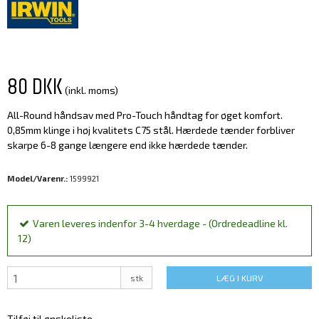
80 DKK
(inkl. moms)
All-Round håndsav med Pro-Touch håndtag for øget komfort.
0,85mm klinge i høj kvalitets C75 stål. Hærdede tænder forbliver
skarpe 6-8 gange længere end ikke hærdede tænder.
Model/Varenr.:
1599921
Varen leveres indenfor 3-4 hverdage - (Ordredeadline kl.
12)
stk
LÆG I KURV
Tilføj til ønskeliste