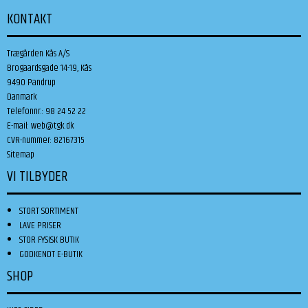
KONTAKT
Trægården Kås A/S
Brogaardsgade 14-19, Kås
9490 Pandrup
Danmark
Telefonnr.
:
98 24 52 22
E-mail
:
web@tgk.dk
CVR-nummer
:
82167315
Sitemap
VI TILBYDER
STORT SORTIMENT
LAVE PRISER
STOR FYSISK BUTIK
GODKENDT E-BUTIK
SHOP