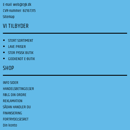
E-mail
:
web@tgk.dk
CVR-nummer
:
82167315
Sitemap
VI TILBYDER
STORT SORTIMENT
LAVE PRISER
STOR FYSISK BUTIK
GODKENDT E-BUTIK
SHOP
INFO SIDER
HANDELSBETINGELSER
FØLG DIN ORDRE
REKLAMATION
SÅDAN HANDLER DU
FINANSIERING
FORTRYDELSESRET
Din konto