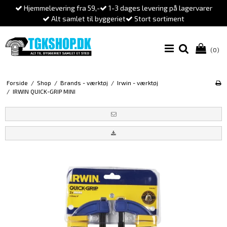
Hjemmelevering fra 59,-
1-3 dages levering på lagervarer
Alt samlet til byggeriet
Stort sortiment
(0)
Forside
/
Shop
/
Brands - værktøj
/
Irwin - værktøj
/
IRWIN QUICK-GRIP MINI