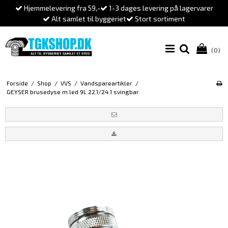
Hjemmelevering fra 59,-
1-3 dages levering på lagervarer
Alt samlet til byggeriet
Stort sortiment
(0)
Forside
/
Shop
/
VVS
/
Vandspareartikler
/
GEYSER brusedyse m led 9L 22.1/24.1 svingbar