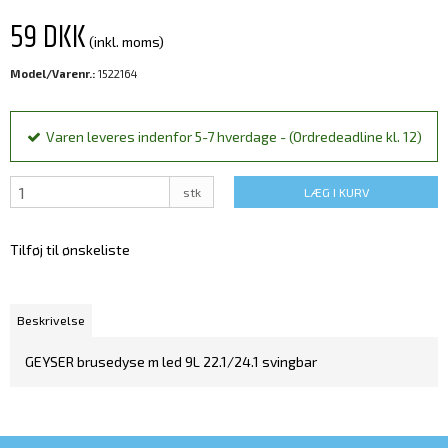
59 DKK
(inkl. moms)
Model/Varenr.:
1522164
Varen leveres indenfor 5-7 hverdage - (Ordredeadline kl. 12)
stk
LÆG I KURV
Tilføj til ønskeliste
Beskrivelse
GEYSER brusedyse m led 9L 22.1/24.1 svingbar