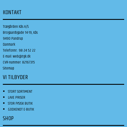
KONTAKT
Trægården Kås A/S
Brogaardsgade 14-19, Kås
9490 Pandrup
Danmark
Telefonnr.
:
98 24 52 22
E-mail
:
web@tgk.dk
CVR-nummer
:
82167315
Sitemap
VI TILBYDER
STORT SORTIMENT
LAVE PRISER
STOR FYSISK BUTIK
GODKENDT E-BUTIK
SHOP