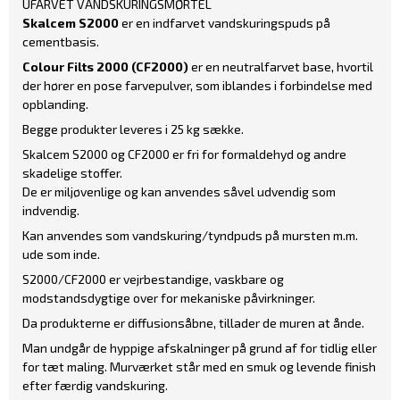
UFARVET VANDSKURINGSMØRTEL
Skalcem S2000
er en indfarvet vandskuringspuds på
cementbasis.
Colour Filts 2000 (CF2000)
er en neutralfarvet base, hvortil
der hører en pose farvepulver, som iblandes i forbindelse med
opblanding.
Begge produkter leveres i 25 kg sække.
Skalcem S2000 og CF2000 er fri for formaldehyd og andre
skadelige stoffer.
De er miljøvenlige og kan anvendes såvel udvendig som
indvendig.
Kan anvendes som vandskuring/tyndpuds på mursten m.m.
ude som inde.
S2000/CF2000 er vejrbestandige, vaskbare og
modstandsdygtige over for mekaniske påvirkninger.
Da produkterne er diffusionsåbne, tillader de muren at ånde.
Man undgår de hyppige afskalninger på grund af for tidlig eller
for tæt maling. Murværket står med en smuk og levende finish
efter færdig vandskuring.