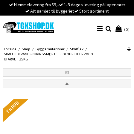
Hjemmelevering fra 59,-
1-3 dages levering på lagervarer
Alt samlet til byggeriet
Stort sortiment
(0)
Forside
/
Shop
/
Byggematerialer
/
Skalflex
/
SKALFLEX VANDSKURINGSMØRTEL COLOUR FILTS 2000
UFARVET 25KG
TILBUD