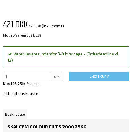
421 DKK
495 DKK
(inkl. moms)
Model/Varenr.:
5913534
Varen leveres indenfor 3-4 hverdage - (Ordredeadline kl.
12)
stk
LÆG I KURV
Tilføj til ønskeliste
Beskrivelse
SKALCEM COLOUR FILTS 2000 25KG