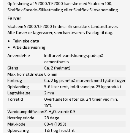
Opfriskning af S2000/CF2000 kan ske med
Skalcem 100
,
Skalflex Facade-Silikatmaling
eller
Skalflex Siloxanemaling
.
Farver
Skalcem S2000/CF2000 findes i 35 smukke standardfarver.
Alle farver er lagervarer, som kan leveres fra dag til dag.
Tekniske data
Arbejdsanvisning
Anvendelse
Indfarvet vandskuringspuds på
cementbasis
Glans
Ca. 2 (helmat)
Max. kornstørrelse
0,6 mm
Forbrug
Ca. 2 kg pr. m² på murværk med fyldte fuger
Opblanding
5-6 liter rent, koldt vand pr. 25 kg produkt
Lagtykkelse
2 mm
Tørretid
Overfladetør efter ca. 24 timer ved min.
15°C
Vanddampdiffusion
Z-H
O-værdi: 0,5
2
Hærdeperiode
28 dage
Mal-kode
00-4 (1993)
Opbevaring
Tørt og frostfrit