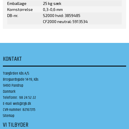
Emballage
25 kg sæk
Kornstørrelse
0,3-0,6 mm
DB-nr.
S2000 hvid: 3859485
CF2000 neutral: 5913534
KONTAKT
Trægården Kås A/S
Brogaardsgade 14-19, Kås
9490 Pandrup
Danmark
Telefonnr.
:
98 24 52 22
E-mail
:
web@tgk.dk
CVR-nummer
:
82167315
Sitemap
VI TILBYDER