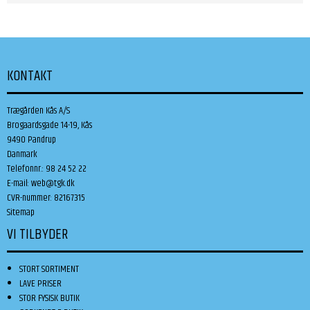
KONTAKT
Trægården Kås A/S
Brogaardsgade 14-19, Kås
9490 Pandrup
Danmark
Telefonnr.
:
98 24 52 22
E-mail
:
web@tgk.dk
CVR-nummer
:
82167315
Sitemap
VI TILBYDER
STORT SORTIMENT
LAVE PRISER
STOR FYSISK BUTIK