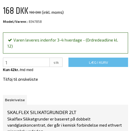
168 DKK
198 DKK
(inkl. moms)
Model/Varenr.:
8347858
Varen leveres indenfor 3-4 hverdage - (Ordredeadline kl.
12)
stk
LÆG I KURV
Tilføj til ønskeliste
Beskrivelse
SKALFLEX SILIKATGRUNDER 2LT
Skalflex Silikatgrunder er baseret på dobbelt
vandglaskoncentrat, der går i kemisk forbindelse med ethvert