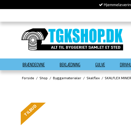
Hjemmelevering
BRÆNDEOVNE
BEKLÆDNING
GULVE
DRIVH
Forside
/
Shop
/
Byggematerialer
/
Skalflex
/
SKALFLEX MINE
TILBUD