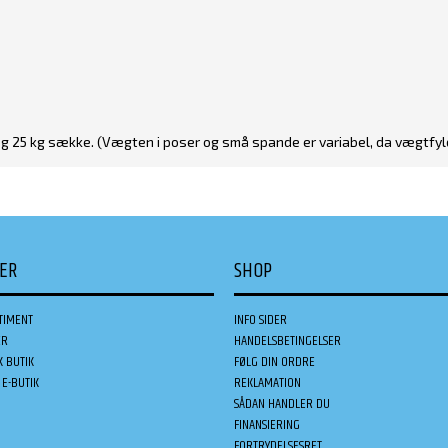
og 25 kg sække. (Vægten i poser og små spande er variabel, da vægtfyl
DER
SHOP
TIMENT
INFO SIDER
ER
HANDELSBETINGELSER
K BUTIK
FØLG DIN ORDRE
E-BUTIK
REKLAMATION
SÅDAN HANDLER DU
FINANSIERING
FORTRYDELSESRET