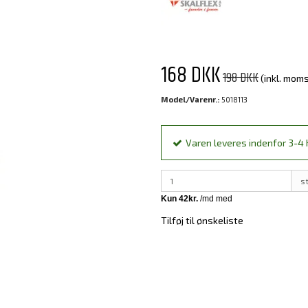
168 DKK
198 DKK
(inkl. moms
Model/Varenr.:
5018113
Varen leveres indenfor 3-4 h
s
Tilføj til ønskeliste