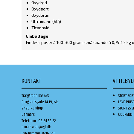
Oxydrød
Oxydsort
Oxydbrun
Ultramarin (blå)
Titanhvid
Emballage
Findes i poser á 100-300 gram, små spande á 0,75-1,5 kg 
KONTAKT
VI TILBY
Trægården Kås A/S
STORT SOR
Brogaardsgade 14-19, Kås
LAVE PRIS
9490 Pandrup
STOR FYSIS
Danmark
GODKENDT 
Telefonnr.
:
98 24 52 22
E-mail
:
web@tgk.dk
CVR-nummer
:
82167315