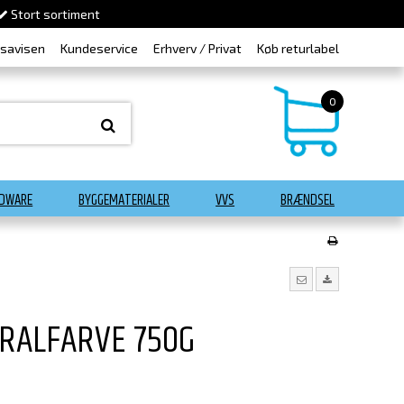
Stort sortiment
dsavisen
Kundeservice
Erhverv / Privat
Køb returlabel
0
DWARE
BYGGEMATERIALER
VVS
BRÆNDSEL
ERALFARVE 750G