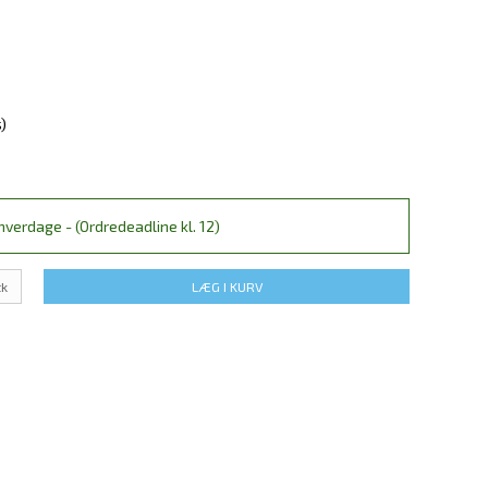
)
verdage - (Ordredeadline kl. 12)
tk
LÆG I KURV