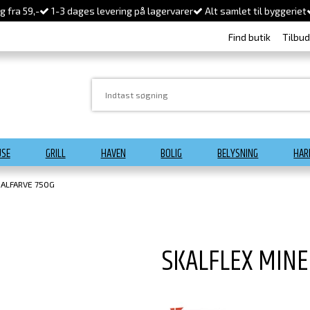
 fra 59,-
1-3 dages levering på lagervarer
Alt samlet til byggeriet
Find butik
Tilbu
USE
GRILL
HAVEN
BOLIG
BELYSNING
HAR
RALFARVE 750G
SKALFLEX MIN