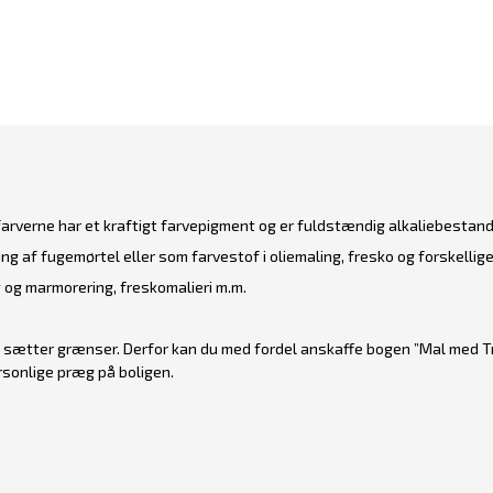
farverne har et kraftigt farvepigment og er fuldstændig alkaliebestand
ing af fugemørtel eller som farvestof i oliemaling, fresko og forskellige
 og marmorering, freskomalieri m.m.
n sætter grænser. Derfor kan du med fordel anskaffe bogen
”Mal med Tr
rsonlige præg på boligen.