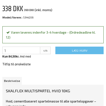
338 DKK
398 DKK
(inkl. moms)
Model/Varenr.:
5344206
Varen leveres indenfor 3-4 hverdage - (Ordredeadline kl.
12)
stk
LÆG I KURV
Tilføj til ønskeliste
Beskrivelse
SKALFLEX MULTISPARTEL HVID 10KG
Hvid, cementbaseret spartelmasse til alle spartelopgaver –