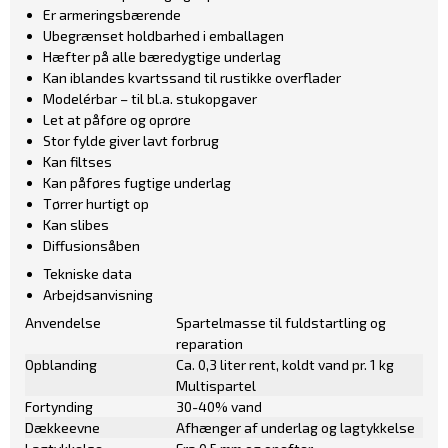
Er armeringsbærende
Ubegrænset holdbarhed i emballagen
Hæfter på alle bæredygtige underlag
Kan iblandes kvartssand til rustikke overflader
Modelérbar – til bl.a. stukopgaver
Let at påføre og oprøre
Stor fylde giver lavt forbrug
Kan filtses
Kan påføres fugtige underlag
Tørrer hurtigt op
Kan slibes
Diffusionsåben
Tekniske data
Arbejdsanvisning
Anvendelse
Spartelmasse til fuldstartling og
reparation
Opblanding
Ca. 0,3 liter rent, koldt vand pr. 1 kg
Multispartel
Fortynding
30-40% vand
Dækkeevne
Afhænger af underlag og lagtykkelse