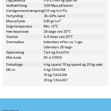
Lagtykkelse
Fra 0,5 mm og opefter
Vedhæftning
3,00 Mpa på beton
Vandgennemtrængning
0,10 mg/m h Pa
Fortynding
30-40% vand
3
Massefylde
0,85 gr/cm
o
Døgntemperatur
Min. +5
C
o
Hærdeperiode
28 dage ved 20
C
o
Støvtør
4-6 timer ved 20
C
Overmalbar
Indendørs efter ca. 1 uge
Udendørs 28 døgn
Opbevaring
Tørt og frostfrit
Mal-kode
00-4 (1993)
Emballage
4 kg spand, 10 kg spand og 20 kg sæk
DB-nr.
4 kg: 5344168
10 kg: 5344206
20 kg: 5344207