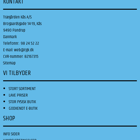
KONTAKT
Trægården Kås A/S
Brogaardsgade 14-19, Kås
9490 Pandrup
Danmark
Telefonnr.
:
98 24 52 22
E-mail
:
web@tgk.dk
CVR-nummer
:
82167315
Sitemap
VI TILBYDER
STORT SORTIMENT
LAVE PRISER
STOR FYSISK BUTIK
GODKENDT E-BUTIK
SHOP
INFO SIDER