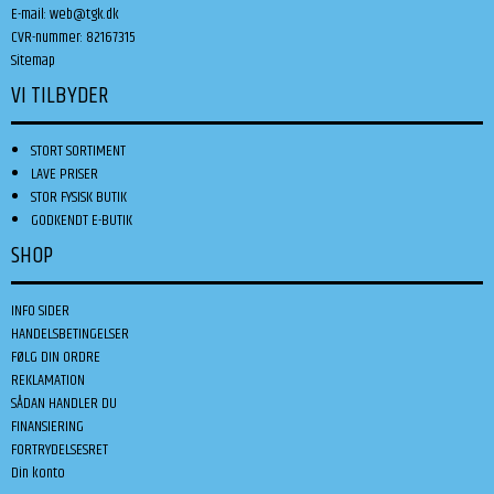
E-mail
:
web@tgk.dk
CVR-nummer
:
82167315
Sitemap
VI TILBYDER
STORT SORTIMENT
LAVE PRISER
STOR FYSISK BUTIK
GODKENDT E-BUTIK
SHOP
INFO SIDER
HANDELSBETINGELSER
FØLG DIN ORDRE
REKLAMATION
SÅDAN HANDLER DU
FINANSIERING
FORTRYDELSESRET
Din konto