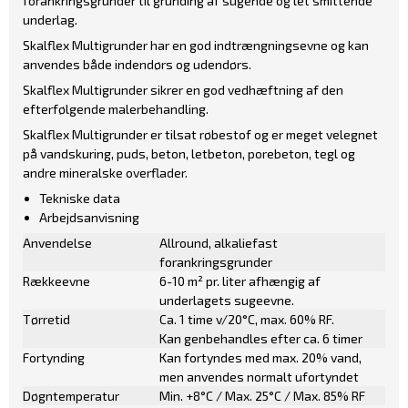
forankringsgrunder til grunding af sugende og let smittende
underlag.
Skalflex Multigrunder har en god indtrængningsevne og kan
anvendes både indendørs og udendørs.
Skalflex Multigrunder sikrer en god vedhæftning af den
efterfølgende malerbehandling.
Skalflex Multigrunder er tilsat røbestof og er meget velegnet
på vandskuring, puds, beton, letbeton, porebeton, tegl og
andre mineralske overflader.
Tekniske data
Arbejdsanvisning
Anvendelse
Allround, alkaliefast
forankringsgrunder
Rækkeevne
6-10 m² pr. liter afhængig af
underlagets sugeevne.
Tørretid
Ca. 1 time v/20°C, max. 60% RF.
Kan genbehandles efter ca. 6 timer
Fortynding
Kan fortyndes med max. 20% vand,
men anvendes normalt ufortyndet
Døgntemperatur
Min. +8°C / Max. 25°C / Max. 85% RF