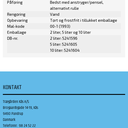
Påføring
Bedst med anstryger/pensel,
alternativt rulle
Rengøring
Vand
Opbevaring
Tørt og frostfrit i tillukket emballage
Mal-kode
00-1 (1993)
Emballage
2 liter, 5 liter og 10 liter
DB-nr.
2 liter: 5241596
5 liter: 5241605
10 liter: 5241604
KONTAKT
Trægården Kås A/S
Brogaardsgade 14-19, Kås
9490 Pandrup
Danmark
Telefonnr.
:
98 24 52 22