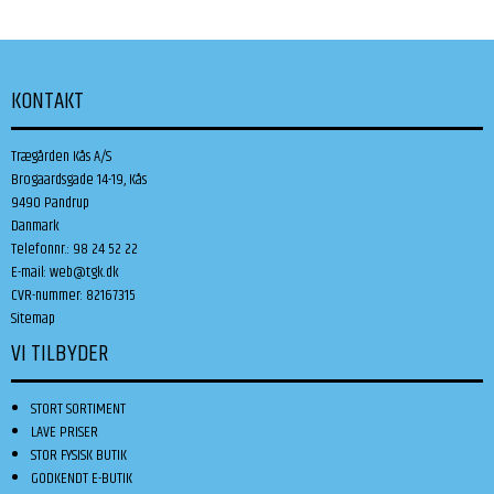
KONTAKT
Trægården Kås A/S
Brogaardsgade 14-19, Kås
9490 Pandrup
Danmark
Telefonnr.
:
98 24 52 22
E-mail
:
web@tgk.dk
CVR-nummer
:
82167315
Sitemap
VI TILBYDER
STORT SORTIMENT
LAVE PRISER
STOR FYSISK BUTIK
GODKENDT E-BUTIK