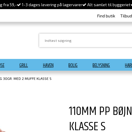
 fra 59,-
1-3 dages levering på lagervarer
Alt samlet til byggeriet
Find butik
Tilbu
USE
GRILL
HAVEN
BOLIG
BELYSNING
HAR
NG 30GR. MED 2 MUFFE KLASSE S
110MM PP BØJN
KLASSE S