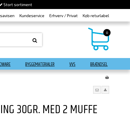
Stort sortiment
dsavisen
Kundeservice
Erhverv / Privat
Køb returlabel
0
DWARE
BYGGEMATERIALER
VVS
BRÆNDSEL
ING 30GR. MED 2 MUFFE