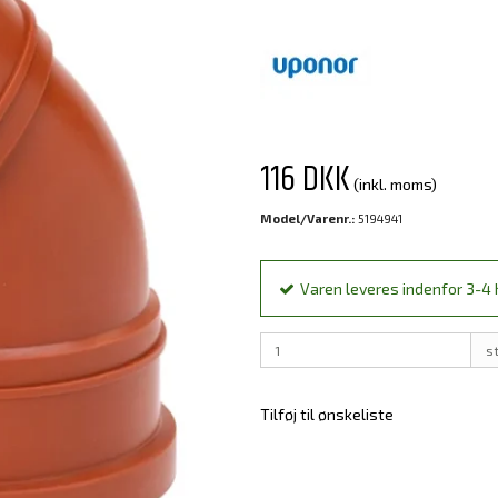
116 DKK
(inkl. moms)
Model/Varenr.:
5194941
Varen leveres indenfor 3-4 h
s
Tilføj til ønskeliste