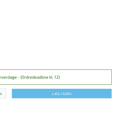
verdage - (Ordredeadline kl. 12)
tk
LÆG I KURV