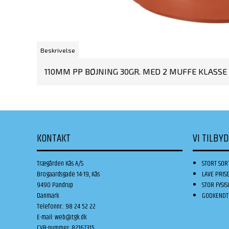
Beskrivelse
110MM PP BØJNING 30GR. MED 2 MUFFE KLASSE 
KONTAKT
VI TILBY
Trægården Kås A/S
STORT SOR
Brogaardsgade 14-19, Kås
LAVE PRIS
9490 Pandrup
STOR FYSIS
Danmark
GODKENDT 
Telefonnr.
:
98 24 52 22
E-mail
:
web@tgk.dk
CVR-nummer
:
82167315