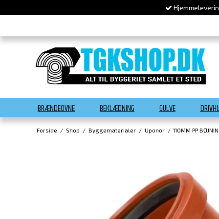
Hjemmelevering
BRÆNDEOVNE
BEKLÆDNING
GULVE
DRIVH
Forside
/
Shop
/
Byggematerialer
/
Uponor
/
110MM PP BØJNI