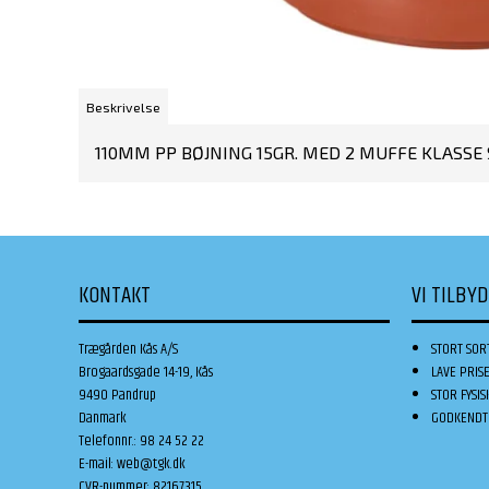
Beskrivelse
110MM PP BØJNING 15GR. MED 2 MUFFE KLASSE 
KONTAKT
VI TILBY
Trægården Kås A/S
STORT SOR
Brogaardsgade 14-19, Kås
LAVE PRIS
9490 Pandrup
STOR FYSIS
Danmark
GODKENDT 
Telefonnr.
:
98 24 52 22
E-mail
:
web@tgk.dk
CVR-nummer
:
82167315