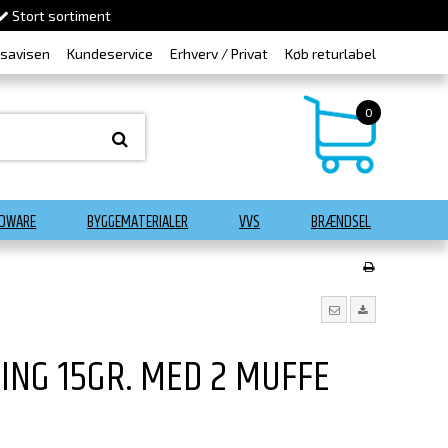
Stort sortiment
dsavisen
Kundeservice
Erhverv / Privat
Køb returlabel
0
DWARE
BYGGEMATERIALER
VVS
BRÆNDSEL
ING 15GR. MED 2 MUFFE