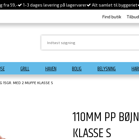
 fra 59,-
1-3 dages levering på lagervarer
Alt samlet til byggeriet
Find butik
Tilbu
USE
GRILL
HAVEN
BOLIG
BELYSNING
HAR
G 15GR. MED 2 MUFFE KLASSE S
110MM PP BØJN
KLASSE S