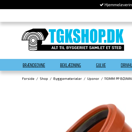
Hjemmelevering
BRÆNDEOVNE
BEKLÆDNING
GULVE
DRIVH
Forside
/
Shop
/
Byggematerialer
/
Uponor
/
110MM PP BØJNIN