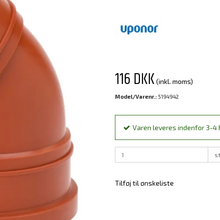
116 DKK
(inkl. moms)
Model/Varenr.:
5194942
Varen leveres indenfor 3-4 h
s
Tilføj til ønskeliste