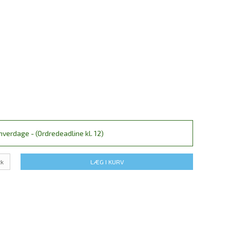
verdage - (Ordredeadline kl. 12)
tk
LÆG I KURV