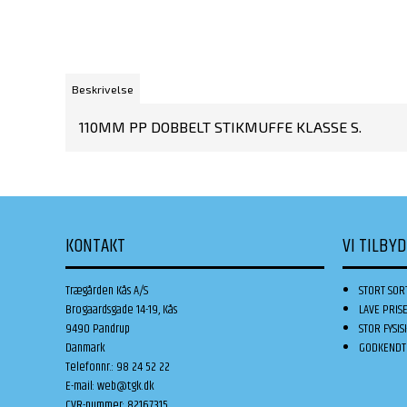
Beskrivelse
110MM PP DOBBELT STIKMUFFE KLASSE S.
KONTAKT
VI TILBY
Trægården Kås A/S
STORT SOR
Brogaardsgade 14-19, Kås
LAVE PRIS
9490 Pandrup
STOR FYSIS
Danmark
GODKENDT 
Telefonnr.
:
98 24 52 22
E-mail
:
web@tgk.dk
CVR-nummer
:
82167315