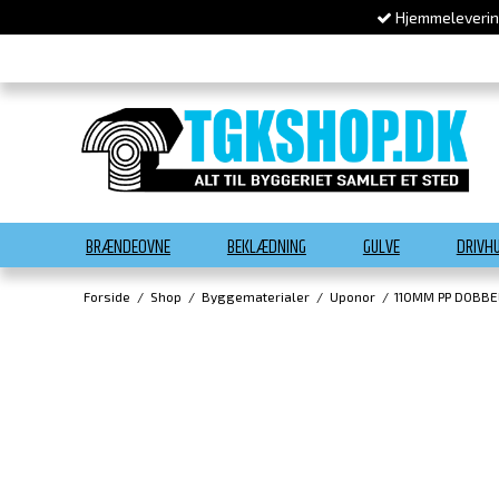
Hjemmelevering
BRÆNDEOVNE
BEKLÆDNING
GULVE
DRIVH
Forside
/
Shop
/
Byggematerialer
/
Uponor
/
110MM PP DOBBE