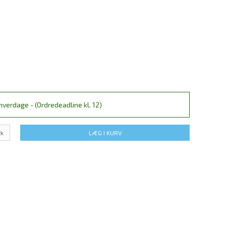
verdage - (Ordredeadline kl. 12)
tk
LÆG I KURV