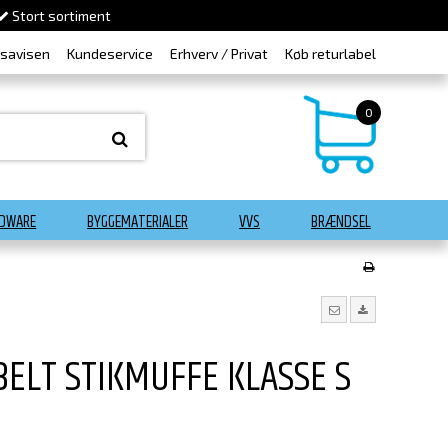
Stort sortiment
dsavisen
Kundeservice
Erhverv / Privat
Køb returlabel
0
DWARE
BYGGEMATERIALER
VVS
BRÆNDSEL
ELT STIKMUFFE KLASSE S