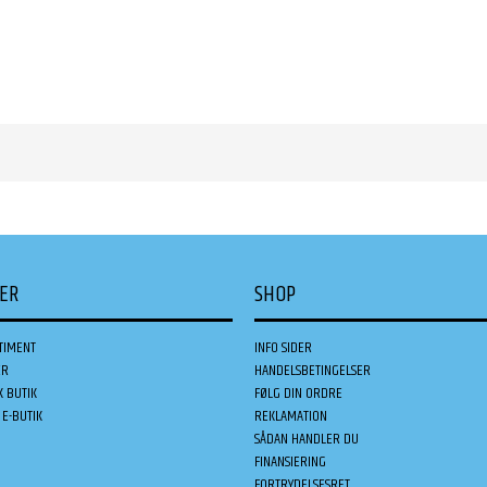
DER
SHOP
TIMENT
INFO SIDER
ER
HANDELSBETINGELSER
K BUTIK
FØLG DIN ORDRE
E-BUTIK
REKLAMATION
SÅDAN HANDLER DU
FINANSIERING
FORTRYDELSESRET