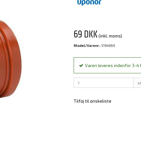
69 DKK
(inkl. moms)
Model/Varenr.:
5194960
Varen leveres indenfor 3-4 h
s
Tilføj til ønskeliste