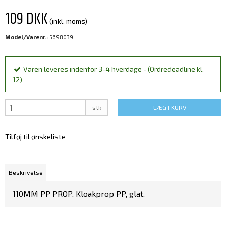
109 DKK
(inkl. moms)
Model/Varenr.:
5698039
Varen leveres indenfor 3-4 hverdage - (Ordredeadline kl.
12)
stk
LÆG I KURV
Tilføj til ønskeliste
Beskrivelse
110MM PP PROP. Kloakprop PP, glat.