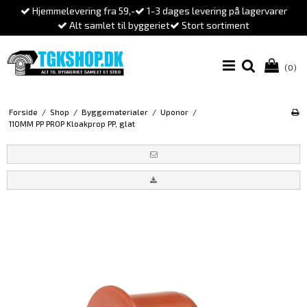
Hjemmelevering fra 59,-
1-3 dages levering på lagervarer
Alt samlet til byggeriet
Stort sortiment
(0)
Forside
/
Shop
/
Byggematerialer
/
Uponor
/
110MM PP PROP Kloakprop PP, glat