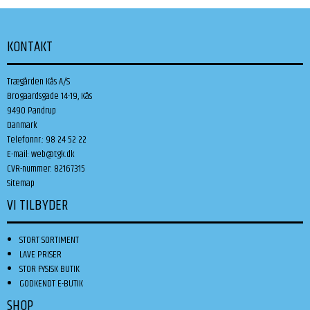
KONTAKT
Trægården Kås A/S
Brogaardsgade 14-19, Kås
9490 Pandrup
Danmark
Telefonnr.
:
98 24 52 22
E-mail
:
web@tgk.dk
CVR-nummer
:
82167315
Sitemap
VI TILBYDER
STORT SORTIMENT
LAVE PRISER
STOR FYSISK BUTIK
GODKENDT E-BUTIK
SHOP