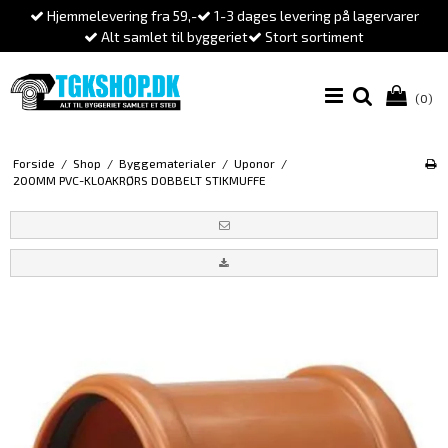
Hjemmelevering fra 59,-
1-3 dages levering på lagervarer
Alt samlet til byggeriet
Stort sortiment
(0)
Forside
/
Shop
/
Byggematerialer
/
Uponor
/
200MM PVC-KLOAKRØRS DOBBELT STIKMUFFE