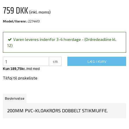
759 DKK
(inkl. moms)
Model/Varenr.:
2274413
Varen leveres indenfor 3-4 hverdage - (Ordredeadline kl.
12)
stk
LÆG I KURV
Tilføj til ønskeliste
Beskrivelse
200MM PVC-KLOAKRØRS DOBBELT STIKMUFFE.