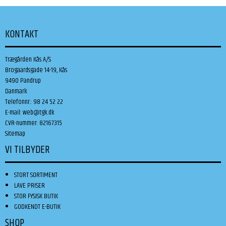
KONTAKT
Trægården Kås A/S
Brogaardsgade 14-19, Kås
9490 Pandrup
Danmark
Telefonnr.
:
98 24 52 22
E-mail
:
web@tgk.dk
CVR-nummer
:
82167315
Sitemap
VI TILBYDER
STORT SORTIMENT
LAVE PRISER
STOR FYSISK BUTIK
GODKENDT E-BUTIK
SHOP