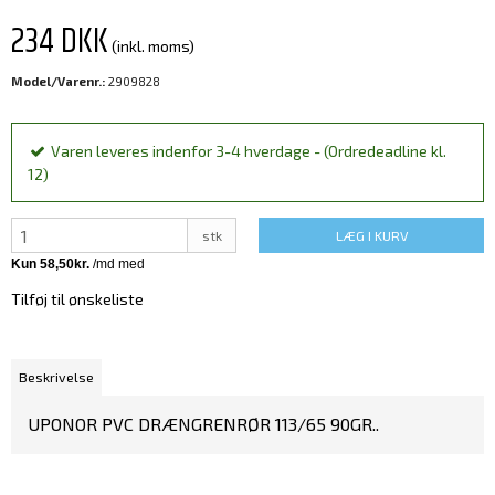
234 DKK
(inkl. moms)
Model/Varenr.:
2909828
Varen leveres indenfor 3-4 hverdage - (Ordredeadline kl.
12)
stk
LÆG I KURV
Tilføj til ønskeliste
Beskrivelse
UPONOR PVC DRÆNGRENRØR 113/65 90GR..