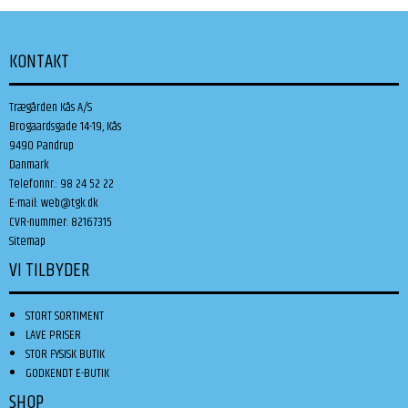
KONTAKT
Trægården Kås A/S
Brogaardsgade 14-19, Kås
9490 Pandrup
Danmark
Telefonnr.
:
98 24 52 22
E-mail
:
web@tgk.dk
CVR-nummer
:
82167315
Sitemap
VI TILBYDER
STORT SORTIMENT
LAVE PRISER
STOR FYSISK BUTIK
GODKENDT E-BUTIK
SHOP