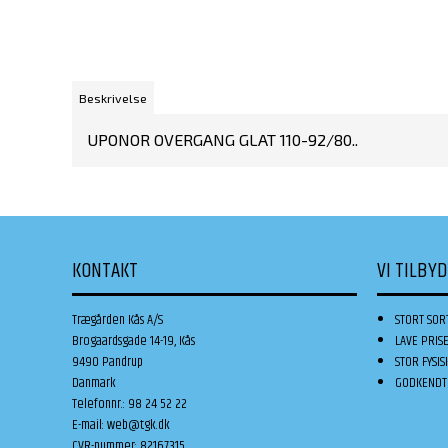
Beskrivelse
UPONOR OVERGANG GLAT 110-92/80..
KONTAKT
VI TILBY
Trægården Kås A/S
STORT SOR
Brogaardsgade 14-19, Kås
LAVE PRIS
9490 Pandrup
STOR FYSIS
Danmark
GODKENDT 
Telefonnr.
:
98 24 52 22
E-mail
:
web@tgk.dk
CVR-nummer
:
82167315