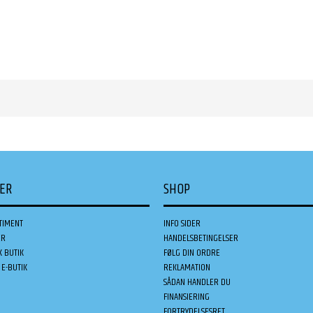
DER
SHOP
TIMENT
INFO SIDER
ER
HANDELSBETINGELSER
K BUTIK
FØLG DIN ORDRE
E-BUTIK
REKLAMATION
SÅDAN HANDLER DU
FINANSIERING
FORTRYDELSESRET