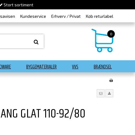
Stort sortiment
dsavisen
Kundeservice
Erhverv / Privat
Køb returlabel
0
DWARE
BYGGEMATERIALER
VVS
BRÆNDSEL
ANG GLAT 110-92/80