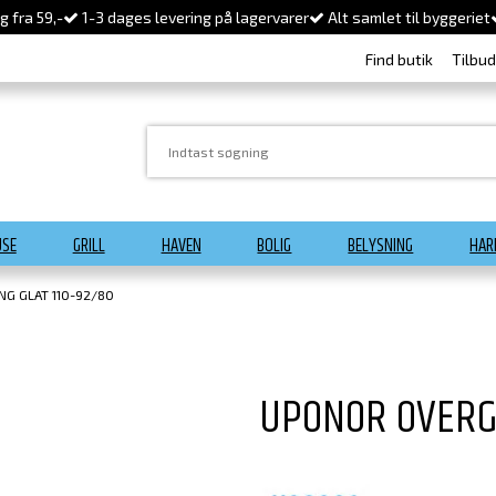
 fra 59,-
1-3 dages levering på lagervarer
Alt samlet til byggeriet
Find butik
Tilbu
USE
GRILL
HAVEN
BOLIG
BELYSNING
HAR
G GLAT 110-92/80
UPONOR OVERG