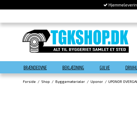
Hjemmelevering
BRÆNDEOVNE
BEKLÆDNING
GULVE
DRIVH
Forside
/
Shop
/
Byggematerialer
/
Uponor
/
UPONOR OVERGAN