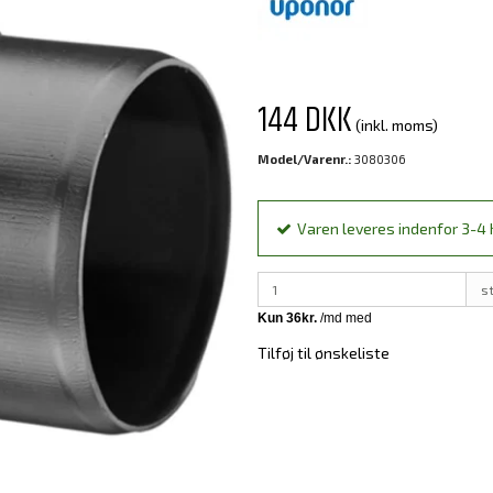
144 DKK
(inkl. moms)
Model/Varenr.:
3080306
Varen leveres indenfor 3-4 h
s
Tilføj til ønskeliste