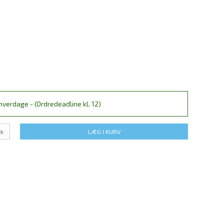
verdage - (Ordredeadline kl. 12)
tk
LÆG I KURV