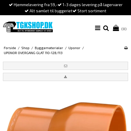
Hjemmelevering fra 59,-
1-3 dages levering på lagervarer
Alt samlet til byggeriet
Stort sortiment
(0)
Forside
/
Shop
/
Byggematerialer
/
Uponor
/
UPONOR OVERGANG GLAT 110-128/113