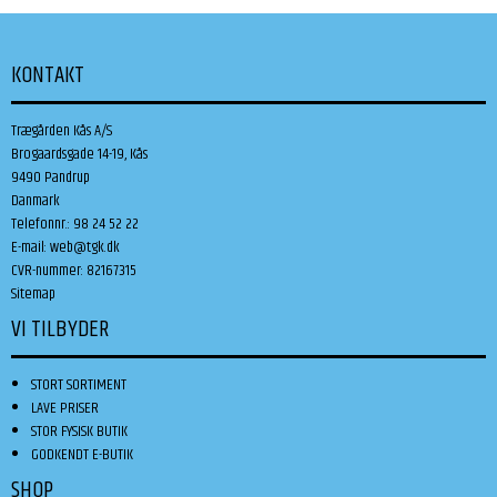
KONTAKT
Trægården Kås A/S
Brogaardsgade 14-19, Kås
9490 Pandrup
Danmark
Telefonnr.
:
98 24 52 22
E-mail
:
web@tgk.dk
CVR-nummer
:
82167315
Sitemap
VI TILBYDER
STORT SORTIMENT
LAVE PRISER
STOR FYSISK BUTIK
GODKENDT E-BUTIK
SHOP