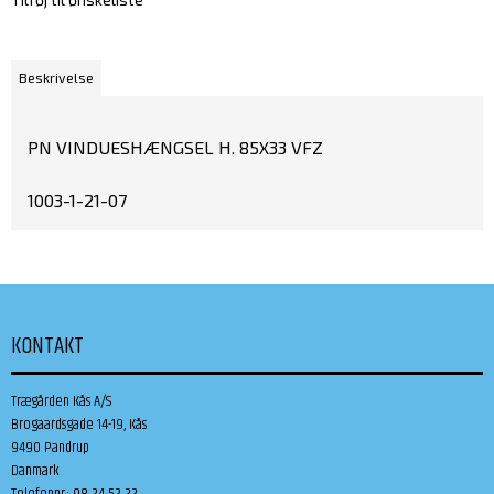
Beskrivelse
PN VINDUESHÆNGSEL H. 85X33 VFZ
1003-1-21-07
KONTAKT
Trægården Kås A/S
Brogaardsgade 14-19, Kås
9490 Pandrup
Danmark
Telefonnr.
:
98 24 52 22