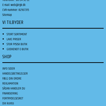
E-mail
:
web@tgk.dk
CVR-nummer
:
82167315
Sitemap
VI TILBYDER
STORT SORTIMENT
LAVE PRISER
STOR FYSISK BUTIK
GODKENDT E-BUTIK
SHOP
INFO SIDER
HANDELSBETINGELSER
FØLG DIN ORDRE
REKLAMATION
SÅDAN HANDLER DU
FINANSIERING
FORTRYDELSESRET
Din konto