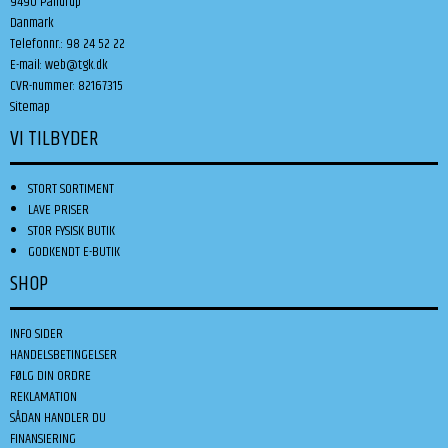
9490 Pandrup
Danmark
Telefonnr.
:
98 24 52 22
E-mail
:
web@tgk.dk
CVR-nummer
:
82167315
Sitemap
VI TILBYDER
STORT SORTIMENT
LAVE PRISER
STOR FYSISK BUTIK
GODKENDT E-BUTIK
SHOP
INFO SIDER
HANDELSBETINGELSER
FØLG DIN ORDRE
REKLAMATION
SÅDAN HANDLER DU
FINANSIERING