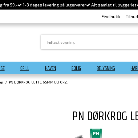
 fra 59,-
1-3 dages levering på lagervarer
Alt samlet til byggeriet
Find butik
Tilbu
USE
GRILL
HAVEN
BOLIG
BELYSNING
HAR
ag
/
PN DØRKROG LETTE 65MM ELFORZ.
PN DØRKROG L