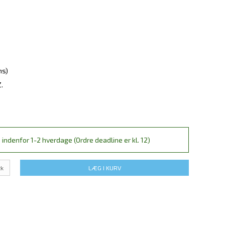
ms)
.
 indenfor 1-2 hverdage (Ordre deadline er kl. 12)
tk
LÆG I KURV