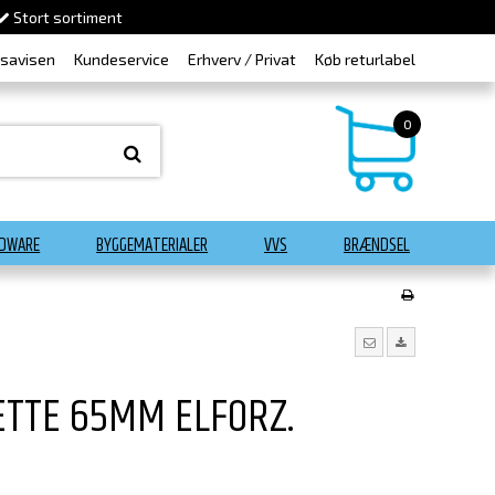
Stort sortiment
dsavisen
Kundeservice
Erhverv / Privat
Køb returlabel
0
DWARE
BYGGEMATERIALER
VVS
BRÆNDSEL
ETTE 65MM ELFORZ.