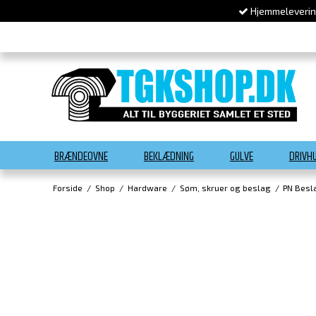
Hjemmelevering
BRÆNDEOVNE
BEKLÆDNING
GULVE
DRIVH
Forside
/
Shop
/
Hardware
/
Søm, skruer og beslag
/
PN Besl