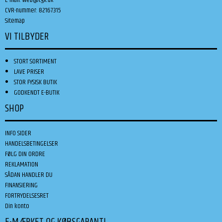
CVR-nummer
:
82167315
Sitemap
VI TILBYDER
STORT SORTIMENT
LAVE PRISER
STOR FYSISK BUTIK
GODKENDT E-BUTIK
SHOP
INFO SIDER
HANDELSBETINGELSER
FØLG DIN ORDRE
REKLAMATION
SÅDAN HANDLER DU
FINANSIERING
FORTRYDELSESRET
Din konto
E-MÆRKET OG KØBSGARANTI