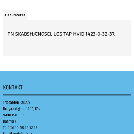
Beskrivelse
PN SKABSHÆNGSEL LØS TAP HVID 1423-0-32-37.
KONTAKT
Trægården Kås A/S
Brogaardsgade 14-19, Kås
9490 Pandrup
Danmark
Telefonnr.
:
98 24 52 22
E-mail
:
web@tgk.dk