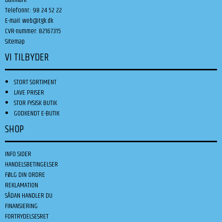
Telefonnr.
:
98 24 52 22
E-mail
:
web@tgk.dk
CVR-nummer
:
82167315
Sitemap
VI TILBYDER
STORT SORTIMENT
LAVE PRISER
STOR FYSISK BUTIK
GODKENDT E-BUTIK
SHOP
INFO SIDER
HANDELSBETINGELSER
FØLG DIN ORDRE
REKLAMATION
SÅDAN HANDLER DU
FINANSIERING
FORTRYDELSESRET