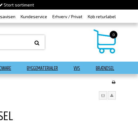
Stort sortiment
dsavisen
Kundeservice
Erhverv / Privat
Køb returlabel
0
DWARE
BYGGEMATERIALER
VVS
BRÆNDSEL
SEL