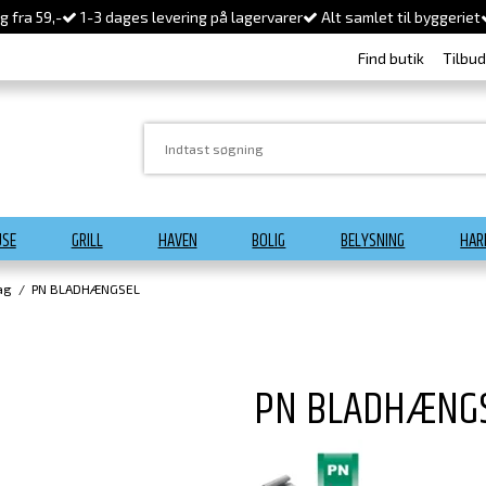
 fra 59,-
1-3 dages levering på lagervarer
Alt samlet til byggeriet
Find butik
Tilbu
USE
GRILL
HAVEN
BOLIG
BELYSNING
HAR
ag
/
PN BLADHÆNGSEL
PN BLADHÆNG