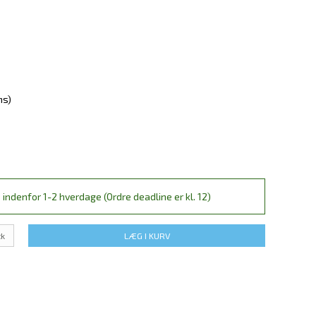
ms)
 indenfor 1-2 hverdage (Ordre deadline er kl. 12)
tk
LÆG I KURV