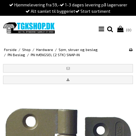
Hjemmelevering fra 59,-
1-3 dages levering på lagervarer
Alt samlet til byggeriet
Stort sortiment
(0)
Forside
/
Shop
/
Hardware
/
Søm, skruer og beslag
/
PN Beslag
/
PN HÆNGSEL (2 STK) SNAP-IN