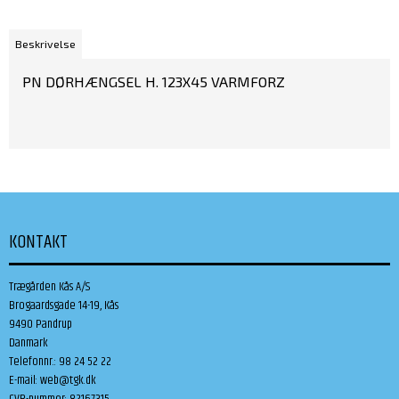
Beskrivelse
PN DØRHÆNGSEL H. 123X45 VARMFORZ
KONTAKT
Trægården Kås A/S
Brogaardsgade 14-19, Kås
9490 Pandrup
Danmark
Telefonnr.
:
98 24 52 22
E-mail
:
web@tgk.dk
CVR-nummer
:
82167315