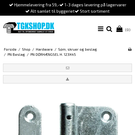
Hjemmelevering fra 59,-
1-3 dages levering på lagervarer
Alt samlet til byggeriet
Stort sortiment
(0)
Forside
/
Shop
/
Hardware
/
Søm, skruer og beslag
/
PN Beslag
/
PN DØRHÆNGSEL H. 123X45