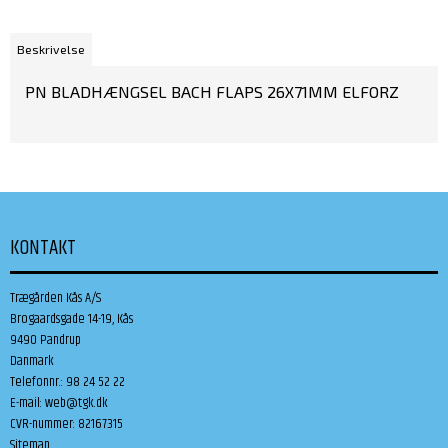
Beskrivelse
PN BLADHÆNGSEL BACH FLAPS 26X71MM ELFORZ
KONTAKT
Trægården Kås A/S
Brogaardsgade 14-19, Kås
9490 Pandrup
Danmark
Telefonnr.
:
98 24 52 22
E-mail
:
web@tgk.dk
CVR-nummer
:
82167315
Sitemap