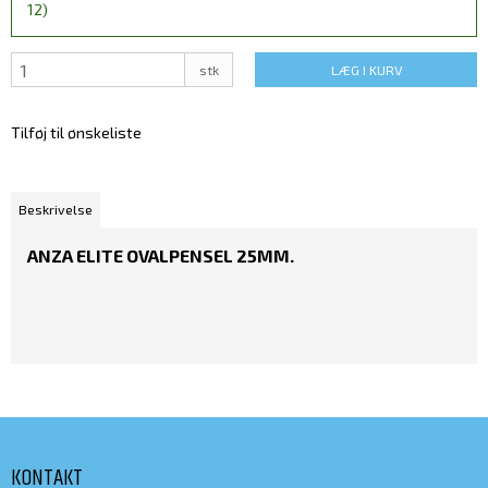
12)
stk
LÆG I KURV
Tilføj til ønskeliste
Beskrivelse
ANZA ELITE OVALPENSEL 25MM.
KONTAKT