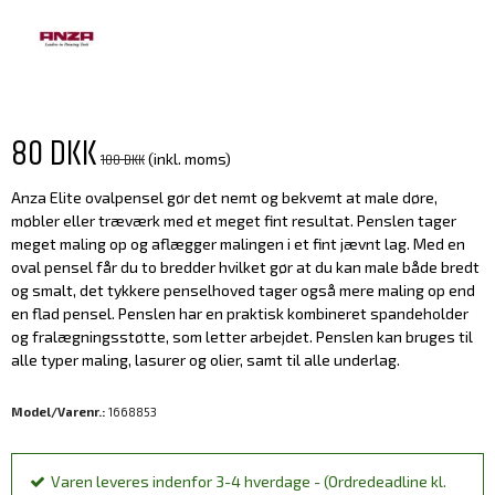
80 DKK
100 DKK
(inkl. moms)
Anza Elite ovalpensel gør det nemt og bekvemt at male døre,
møbler eller træværk med et meget fint resultat. Penslen tager
meget maling op og aflægger malingen i et fint jævnt lag. Med en
oval pensel får du to bredder hvilket gør at du kan male både bredt
og smalt, det tykkere penselhoved tager også mere maling op end
en flad pensel. Penslen har en praktisk kombineret spandeholder
og fralægningsstøtte, som letter arbejdet. Penslen kan bruges til
alle typer maling, lasurer og olier, samt til alle underlag.
Model/Varenr.:
1668853
Varen leveres indenfor 3-4 hverdage - (Ordredeadline kl.