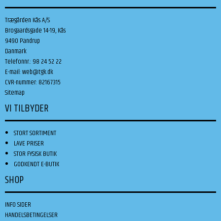
Trægården Kås A/S
Brogaardsgade 14-19, Kås
9490 Pandrup
Danmark
Telefonnr.
:
98 24 52 22
E-mail
:
web@tgk.dk
CVR-nummer
:
82167315
Sitemap
VI TILBYDER
STORT SORTIMENT
LAVE PRISER
STOR FYSISK BUTIK
GODKENDT E-BUTIK
SHOP
INFO SIDER
HANDELSBETINGELSER