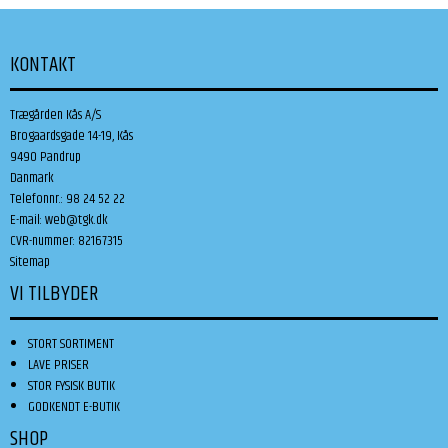
KONTAKT
Trægården Kås A/S
Brogaardsgade 14-19, Kås
9490 Pandrup
Danmark
Telefonnr.
:
98 24 52 22
E-mail
:
web@tgk.dk
CVR-nummer
:
82167315
Sitemap
VI TILBYDER
STORT SORTIMENT
LAVE PRISER
STOR FYSISK BUTIK
GODKENDT E-BUTIK
SHOP