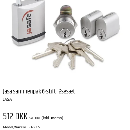
Jasa sammenpak 6-stift låsesæt
JASA
512 DKK
640 DKK
(inkl. moms)
Model/Varenr.:
5327372