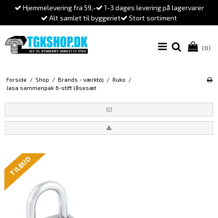
Hjemmelevering fra 59,-
1-3 dages levering på lagervarer
Alt samlet til byggeriet
Stort sortiment
(0)
Forside
/
Shop
/
Brands - værktøj
/
Ruko
/
Jasa sammenpak 6-stift låsesæt
TILBUD