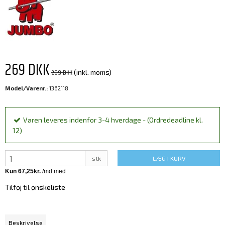
269 DKK
299 DKK
(inkl. moms)
Model/Varenr.:
1362118
Varen leveres indenfor 3-4 hverdage - (Ordredeadline kl.
12)
stk
LÆG I KURV
Tilføj til ønskeliste
Beskrivelse