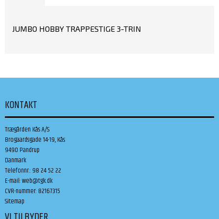
JUMBO HOBBY TRAPPESTIGE 3-TRIN
KONTAKT
Trægården Kås A/S
Brogaardsgade 14-19, Kås
9490 Pandrup
Danmark
Telefonnr.
:
98 24 52 22
E-mail
:
web@tgk.dk
CVR-nummer
:
82167315
Sitemap
VI TILBYDER