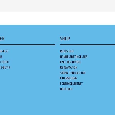
DER
SHOP
TIMENT
INFO SIDER
ER
HANDELSBETINGELSER
K BUTIK
FØLG DIN ORDRE
E-BUTIK
REKLAMATION
SÅDAN HANDLER DU
FINANSIERING
FORTRYDELSESRET
Din konto