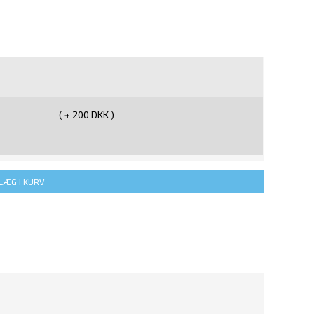
(
+
200 DKK )
LÆG I KURV