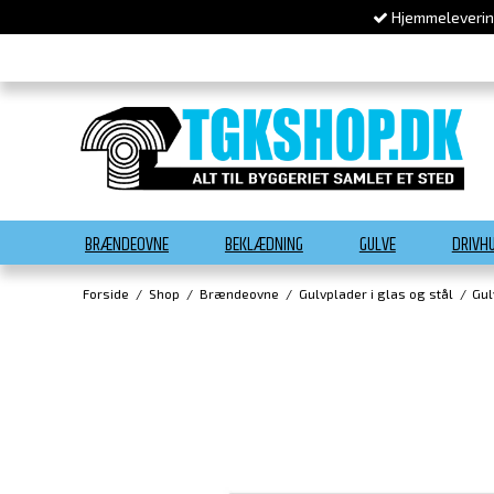
Hjemmelevering
BRÆNDEOVNE
BEKLÆDNING
GULVE
DRIVH
Forside
/
Shop
/
Brændeovne
/
Gulvplader i glas og stål
/
Gul