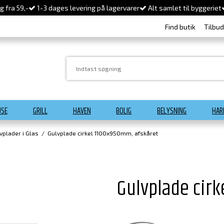
 fra 59,-
1-3 dages levering på lagervarer
Alt samlet til byggeriet
Find butik
Tilbu
USE
GRILL
HAVEN
BOLIG
BELYSNING
HAR
vplader i Glas
/
Gulvplade cirkel 1100x950mm, afskåret
Gulvplade cirk