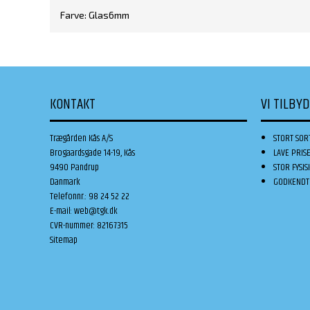
Farve: Glas6mm
KONTAKT
VI TILBY
Trægården Kås A/S
STORT SOR
Brogaardsgade 14-19, Kås
LAVE PRIS
9490 Pandrup
STOR FYSIS
Danmark
GODKENDT 
Telefonnr.
:
98 24 52 22
E-mail
:
web@tgk.dk
CVR-nummer
:
82167315
Sitemap