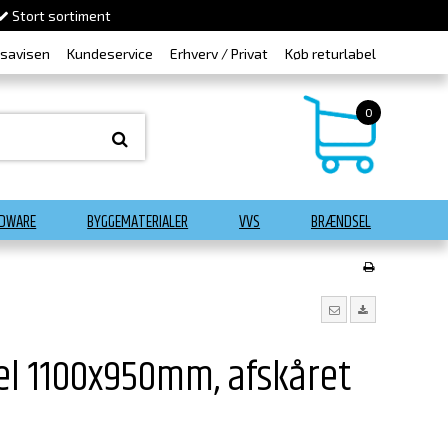
Stort sortiment
dsavisen
Kundeservice
Erhverv / Privat
Køb returlabel
0
DWARE
BYGGEMATERIALER
VVS
BRÆNDSEL
el 1100x950mm, afskåret