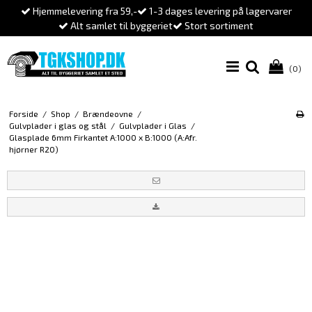
Hjemmelevering fra 59,-
1-3 dages levering på lagervarer
Alt samlet til byggeriet
Stort sortiment
(0)
Forside
/
Shop
/
Brændeovne
/
Gulvplader i glas og stål
/
Gulvplader i Glas
/
Glasplade 6mm Firkantet A:1000 x B:1000 (A:Afr.
hjørner R20)