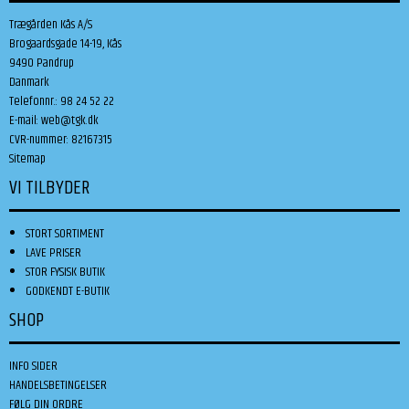
Trægården Kås A/S
Brogaardsgade 14-19, Kås
9490 Pandrup
Danmark
Telefonnr.
:
98 24 52 22
E-mail
:
web@tgk.dk
CVR-nummer
:
82167315
Sitemap
VI TILBYDER
STORT SORTIMENT
LAVE PRISER
STOR FYSISK BUTIK
GODKENDT E-BUTIK
SHOP
INFO SIDER
HANDELSBETINGELSER
FØLG DIN ORDRE