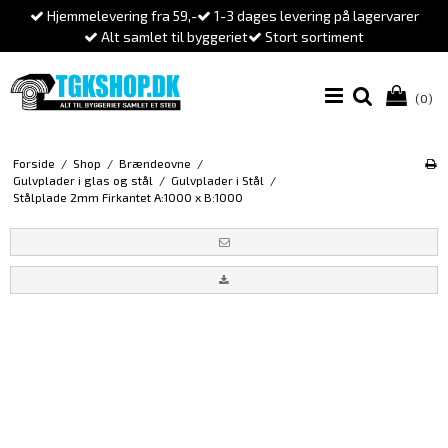
Hjemmelevering fra 59,-
1-3 dages levering på lagervarer
Alt samlet til byggeriet
Stort sortiment
(0)
Forside
/
Shop
/
Brændeovne
/
Gulvplader i glas og stål
/
Gulvplader i Stål
/
Stålplade 2mm Firkantet A:1000 x B:1000