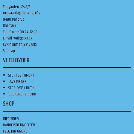
Trægården Kås A/S
Brogaardsgade 14-19, Kås
9490 Pandrup
Danmark
Telefonnr.
:
98 24 52 22
E-mail
:
web@tgk.dk
CVR-nummer
:
82167315
Sitemap
VI TILBYDER
STORT SORTIMENT
LAVE PRISER
STOR FYSISK BUTIK
GODKENDT E-BUTIK
SHOP
INFO SIDER
HANDELSBETINGELSER
FØLG DIN ORDRE