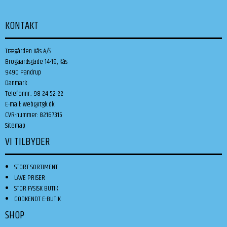
KONTAKT
Trægården Kås A/S
Brogaardsgade 14-19, Kås
9490 Pandrup
Danmark
Telefonnr.
:
98 24 52 22
E-mail
:
web@tgk.dk
CVR-nummer
:
82167315
Sitemap
VI TILBYDER
STORT SORTIMENT
LAVE PRISER
STOR FYSISK BUTIK
GODKENDT E-BUTIK
SHOP