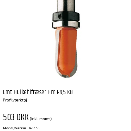
Cmt Hulkehlfræser Hm R9,5 K8
Profilværktøj
503 DKK
(inkl. moms)
Model/Varenr.:
1432775