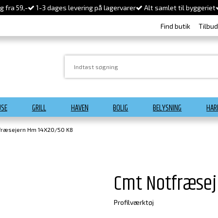
 fra 59,-
1-3 dages levering på lagervarer
Alt samlet til byggeriet
Find butik
Tilbu
USE
GRILL
HAVEN
BOLIG
BELYSNING
HAR
fræsejern Hm 14X20/50 K8
Cmt Notfræsej
Profilværktøj