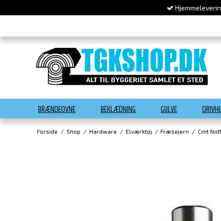
Hjemmelevering
BRÆNDEOVNE
BEKLÆDNING
GULVE
DRIVH
Forside
/
Shop
/
Hardware
/
Elværktøj
/
Fræsejern
/
Cmt Not