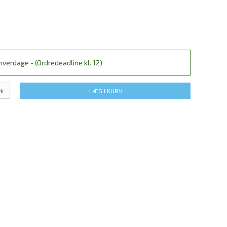
verdage - (Ordredeadline kl. 12)
tk
LÆG I KURV