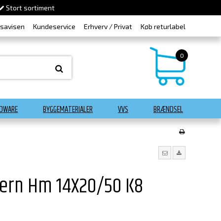
Stort sortiment
dsavisen
Kundeservice
Erhverv / Privat
Køb returlabel
0
DWARE
BYGGEMATERIALER
VVS
BRÆNDSEL
ern Hm 14X20/50 K8