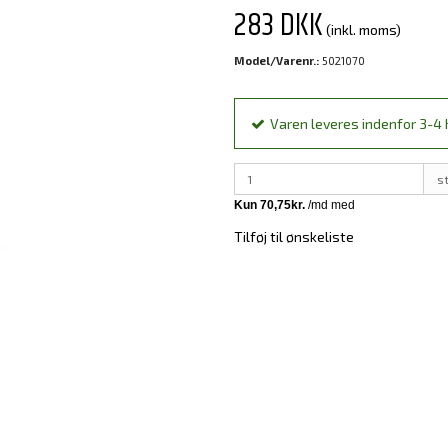
283 DKK
(inkl. moms)
Model/Varenr.:
5021070
Varen leveres indenfor 3-4 h
s
Tilføj til ønskeliste