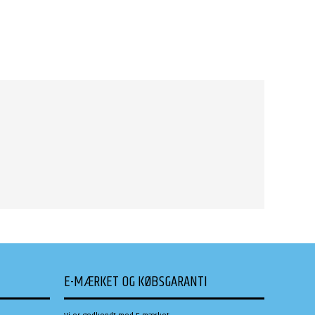
E-MÆRKET OG KØBSGARANTI