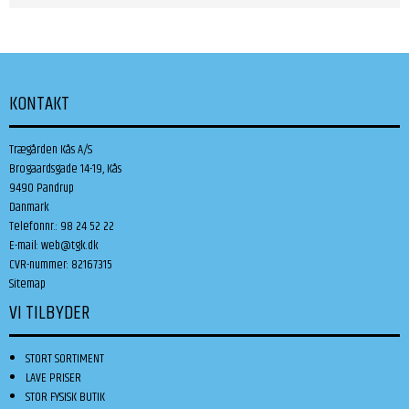
KONTAKT
Trægården Kås A/S
Brogaardsgade 14-19, Kås
9490 Pandrup
Danmark
Telefonnr.
:
98 24 52 22
E-mail
:
web@tgk.dk
CVR-nummer
:
82167315
Sitemap
VI TILBYDER
STORT SORTIMENT
LAVE PRISER
STOR FYSISK BUTIK