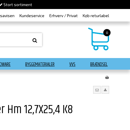
Stort sortiment
dsavisen
Kundeservice
Erhverv / Privat
Køb returlabel
0
DWARE
BYGGEMATERIALER
VVS
BRÆNDSEL
r Hm 12,7X25,4 K8