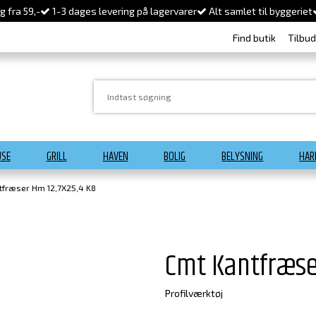
 fra 59,-
1-3 dages levering på lagervarer
Alt samlet til byggeriet
Find butik
Tilbu
USE
GRILL
HAVEN
BOLIG
BELYSNING
HAR
tfræser Hm 12,7X25,4 K8
Cmt Kantfræse
Profilværktøj