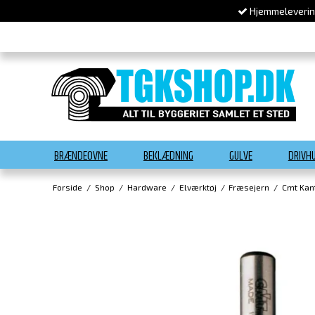
Hjemmelevering
BRÆNDEOVNE
BEKLÆDNING
GULVE
DRIVH
Forside
/
Shop
/
Hardware
/
Elværktøj
/
Fræsejern
/
Cmt Kan