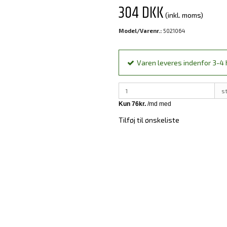
304 DKK
(inkl. moms)
Model/Varenr.:
5021064
Varen leveres indenfor 3-4 h
s
Tilføj til ønskeliste