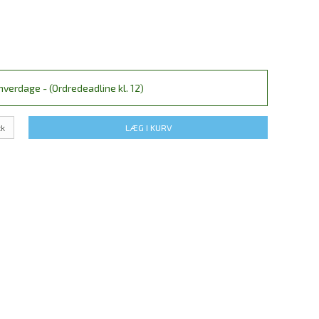
verdage - (Ordredeadline kl. 12)
tk
LÆG I KURV