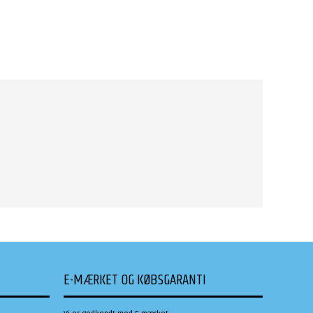
E-MÆRKET OG KØBSGARANTI