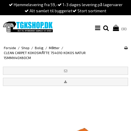
Hjemmelevering fra 59,-
1-3 dages levering på lagervarer
Alt samlet til byggeriet
Stort sortiment
(0)
Forside
/
Shop
/
Bolig
/
Måtter
/
CLEAN CARPET KOKOSMÅTTE 754010 KOKOS NATUR
15MMX40X60CM