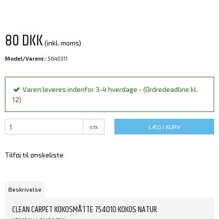
80 DKK
(inkl. moms)
Model/Varenr.:
5640311
Varen leveres indenfor 3-4 hverdage - (Ordredeadline kl.
12)
stk
LÆG I KURV
Tilføj til ønskeliste
Beskrivelse
CLEAN CARPET KOKOSMÅTTE 754010 KOKOS NATUR