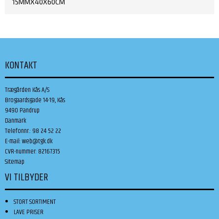
15MMX40X60CM
KONTAKT
Trægården Kås A/S
Brogaardsgade 14-19, Kås
9490 Pandrup
Danmark
Telefonnr.
:
98 24 52 22
E-mail
:
web@tgk.dk
CVR-nummer
:
82167315
Sitemap
VI TILBYDER
STORT SORTIMENT
LAVE PRISER