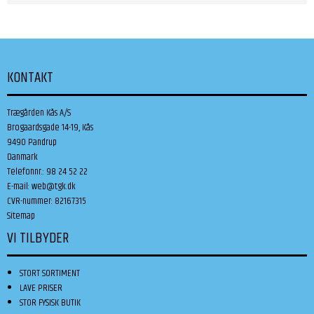
KONTAKT
Trægården Kås A/S
Brogaardsgade 14-19, Kås
9490 Pandrup
Danmark
Telefonnr.
:
98 24 52 22
E-mail
:
web@tgk.dk
CVR-nummer
:
82167315
Sitemap
VI TILBYDER
STORT SORTIMENT
LAVE PRISER
STOR FYSISK BUTIK