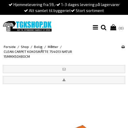
Hjemmelevering fra 59,-
1-3 dages levering på lagervarer
Alt samlet til byggeriet
Stort sortiment
(0)
Forside
/
Shop
/
Bolig
/
Måtter
/
CLEAN CARPET KOKOSMÅTTE 754013 NATUR
15MMX50X80CM