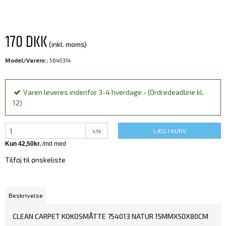
170 DKK
(inkl. moms)
Model/Varenr.:
5640314
Varen leveres indenfor 3-4 hverdage - (Ordredeadline kl.
12)
stk
LÆG I KURV
Tilføj til ønskeliste
Beskrivelse
CLEAN CARPET KOKOSMÅTTE 754013 NATUR 15MMX50X80CM