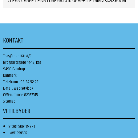
CLEAN CARPET FINNTURF 662010 GRAPHITE 16MMX45X60CM
KONTAKT
Trægården Kås A/S
Brogaardsgade 14-19, Kås
9490 Pandrup
Danmark
Telefonnr.
:
98 24 52 22
E-mail
:
web@tgk.dk
CVR-nummer
:
82167315
Sitemap
VI TILBYDER
STORT SORTIMENT
LAVE PRISER