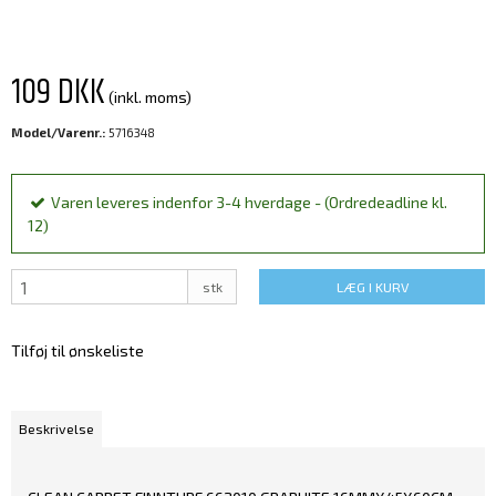
109 DKK
(inkl. moms)
Model/Varenr.:
5716348
Varen leveres indenfor 3-4 hverdage - (Ordredeadline kl.
12)
stk
LÆG I KURV
Tilføj til ønskeliste
Beskrivelse