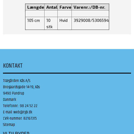
Længde
Antal
Farve
Varenr.:/DB-nr.
105 cm
10
Hvid
3929008/5306594
stk
KONTAKT
Trægården Kås A/S
Brogaardsgade 14-19, Kås
9490 Pandrup
Danmark
Telefonnr.
:
98 24 52 22
E-mail
:
web@tgk.dk
CVR-nummer
:
82167315
Sitemap