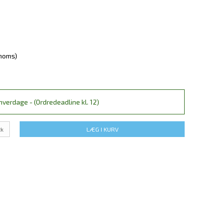
 moms)
verdage - (Ordredeadline kl. 12)
tk
LÆG I KURV