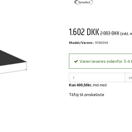
1.602 DKK
2.003 DKK
(inkl.
Model/Varenr.:
9196049
Varen leveres indenfor 3-4 h
s
Tilføj til ønskeliste