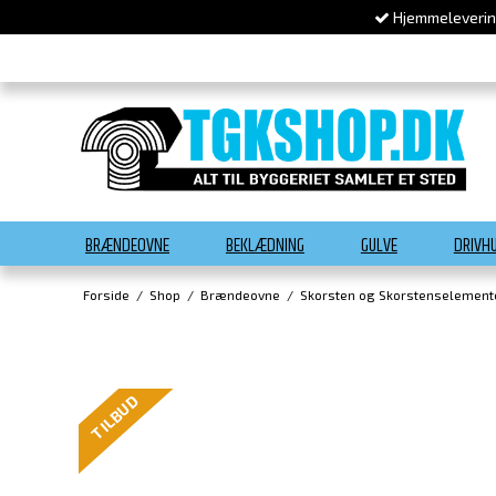
Hjemmelevering
BRÆNDEOVNE
BEKLÆDNING
GULVE
DRIVH
Forside
/
Shop
/
Brændeovne
/
Skorsten og Skorstenselement
TILBUD