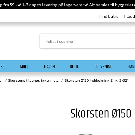
 fra 59,-
1-3 dages levering på lagervarer
Alt samlet til byggeriet
Find butik
Tilbu
USE
GRILL
HAVEN
BOLIG
BELYSNING
HAR
er
/
Skorstens tilbehør, tagtrin etc.
/
Skorsten Ø150 Inddækning Zink, 5-32°
Skorsten Ø150 