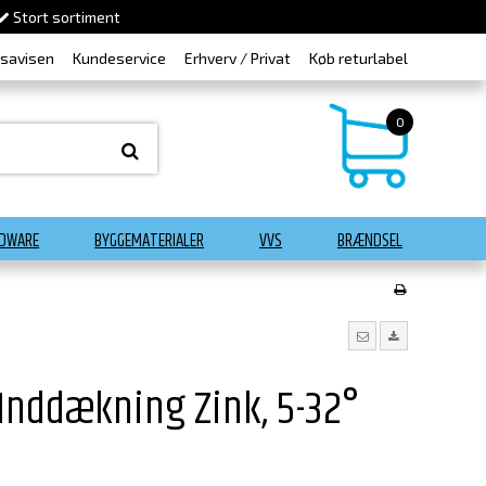
Stort sortiment
dsavisen
Kundeservice
Erhverv / Privat
Køb returlabel
0
DWARE
BYGGEMATERIALER
VVS
BRÆNDSEL
Inddækning Zink, 5-32°