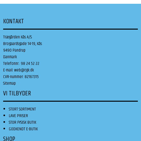
KONTAKT
Trægården Kås A/S
Brogaardsgade 14-19, Kås
9490 Pandrup
Danmark
Telefonnr.
:
98 24 52 22
E-mail
:
web@tgk.dk
CVR-nummer
:
82167315
Sitemap
VI TILBYDER
STORT SORTIMENT
LAVE PRISER
STOR FYSISK BUTIK
GODKENDT E-BUTIK
SHOP