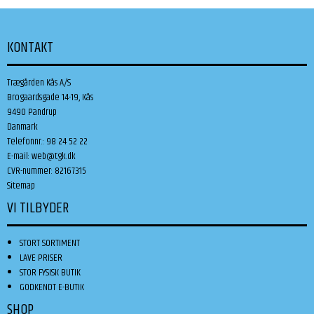
KONTAKT
Trægården Kås A/S
Brogaardsgade 14-19, Kås
9490 Pandrup
Danmark
Telefonnr.
:
98 24 52 22
E-mail
:
web@tgk.dk
CVR-nummer
:
82167315
Sitemap
VI TILBYDER
STORT SORTIMENT
LAVE PRISER
STOR FYSISK BUTIK
GODKENDT E-BUTIK
SHOP