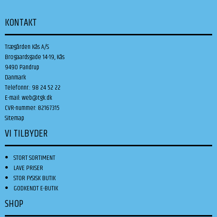
KONTAKT
Trægården Kås A/S
Brogaardsgade 14-19, Kås
9490 Pandrup
Danmark
Telefonnr.
:
98 24 52 22
E-mail
:
web@tgk.dk
CVR-nummer
:
82167315
Sitemap
VI TILBYDER
STORT SORTIMENT
LAVE PRISER
STOR FYSISK BUTIK
GODKENDT E-BUTIK
SHOP