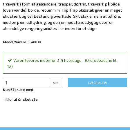
træværk i form af gelændere, trapper, dørtrin, træværk på både
(oven vande), borde, reoler m.m. Trip Trap Skibslak giver en meget
slidstærk og vejrbestandig overflade. Skibslak er nem at påføre,
med en pæn udflydning, og den er modstandsdygtig overfor
almindelige rengøringsmidler. Tør inden for et døgn.
Model/Varenr.:
1540830
Varen leveres indenfor 3-4 hverdage - (Ordredeadline kl.
12)
stk
LÆG I KURV
Tilføj til ønskeliste